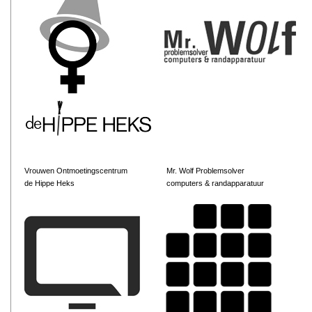
Vrouwen Ontmoetingscentrum
Mr. Wolf Problemsolver
de Hippe Heks
computers & randapparatuur